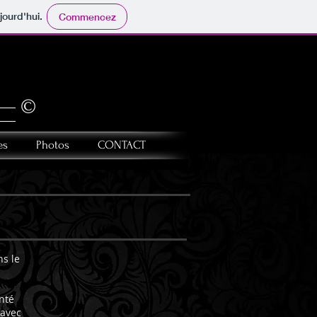
jourd'hui.
Commencez
©
es
Photos
CONTACT
s le
nté
 avec