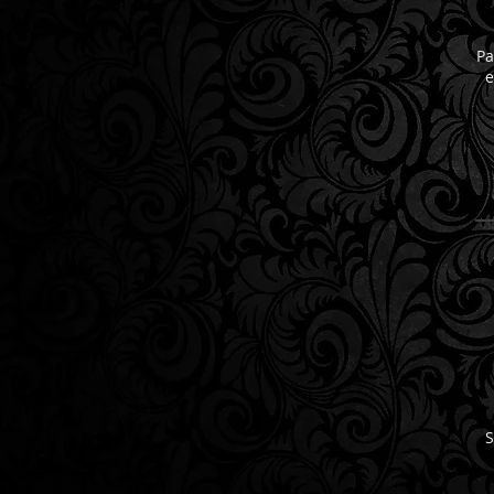
Pa
e
S