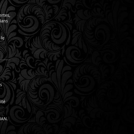
ertes,
dans
 le
s
ité
MAN.