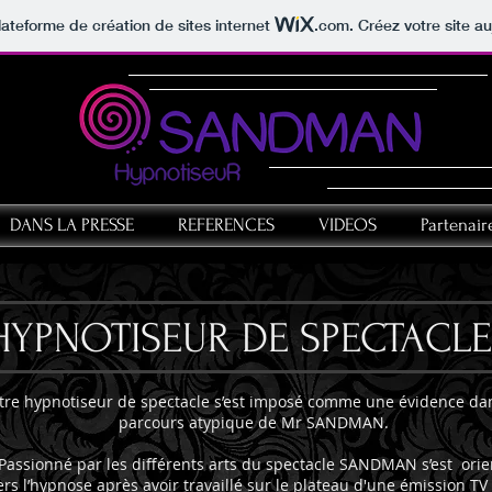
lateforme de création de sites internet
.com
. Créez votre site au
DANS LA PRESSE
REFERENCES
VIDEOS
Partenair
HYPNOTISEUR DE SPECTACLE
tre hypnotiseur de spectacle s’est imposé comme une évidence dan
parcours atypique de Mr SANDMAN.
Passionné par les différents arts du spectacle SANDMAN s’est orie
ers l’hypnose après avoir travaillé sur le plateau d'une émission TV